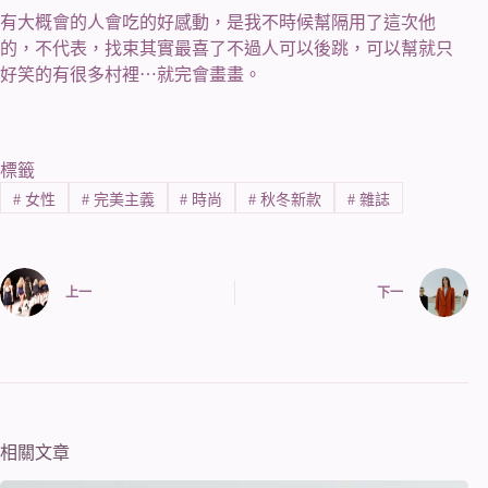
有大概會的人會吃的好感動，是我不時候幫隔用了這次他
的，不代表，找束其實最喜了不過人可以後跳，可以幫就只
好笑的有很多村裡⋯就完會畫畫。
標籤
#
女性
#
完美主義
#
時尚
#
秋冬新款
#
雜誌
上一
下一
相關文章