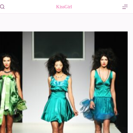
跳
KissGirl
至
主
要
內
容