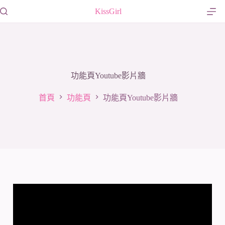
跳
KissGirl
至
主
要
內
容
功能頁Youtube影片牆
首頁
功能頁
功能頁Youtube影片牆