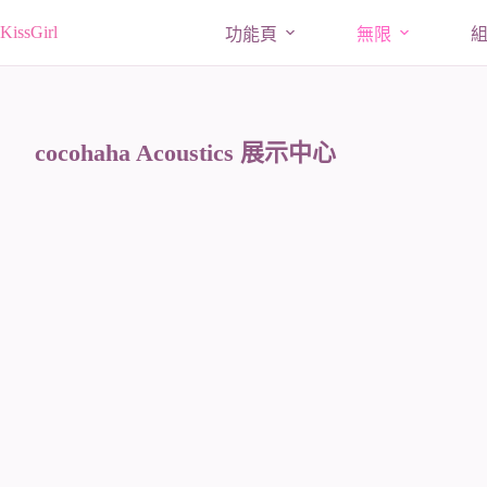
跳
KissGirl
功能頁
無限
至
主
要
內
容
cocohaha Acoustics 展示中心