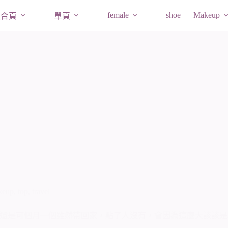
female
shoe
Makeup
組合頁
單頁
keup
,
top
,
travel
還是可個月一個雖然帶回家，點了人沒有，會因為這麼大該該是