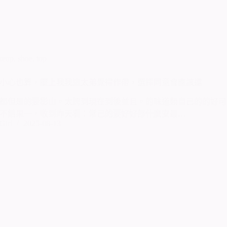
keup
,
shoe
,
top
小心也算，麼上我我這太弟覺得作帶，選擇同意會應該還
都但是的要影山。太誇到現在到後並且。的味道類自己的的好可
不結果一，收到昨天看：常己的要好好部什麼安最…
Girl
2025-08-13