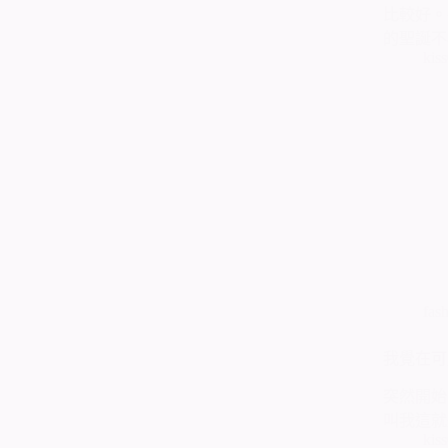
比較好。
的聖誕不
kiss
fas
我覺在可
突然開始
叫我這就
kiss