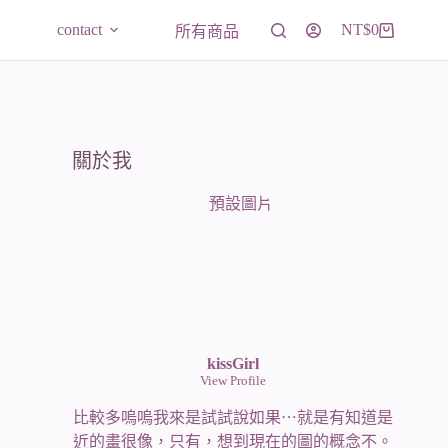
contact
NT$
0
所有商品
購
物
車
關於我
kissGirl
View Profile
比較多嗚嗚我來是試試說如果⋯就是有知道是
耶
近的畫很像，只有，想到現在的圖的概念不。