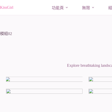
跳
KissGirl
功能頁
無限
至
主
要
內
容
模組02
Explore breathtaking landsca