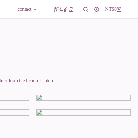
contact
NT$
0
所有商品
購
物
車
ory from the heart of nature.