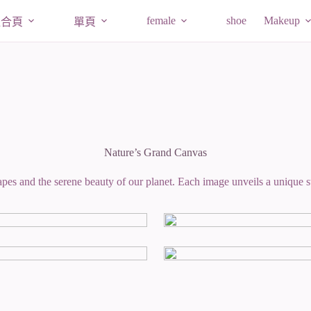
female
shoe
Makeup
組合頁
單頁
Nature’s Grand Canvas
pes and the serene beauty of our planet. Each image unveils a unique st